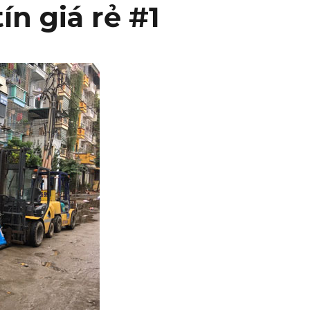
ín giá rẻ #1