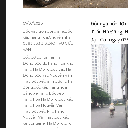
Đăng
07/07/2026
Đội ngũ bốc dỡ 
vào
Danh
Bốc vác trọn gói giá rẻ
,
Bốc
Trác Hà Đông, H
ngày
mục
xếp hàng hóa
,
Chuyển nhà
đại. Gọi ngay 038
0383.333.313
,
DỊCH VỤ CỬU
VẠN
Thẻ
bốc dỡ container Hà
Đông
,
bốc dỡ hàng hóa kho
hàng Hà Đông
,
bốc vác Hà
Đông
,
bốc vác Nguyễn Văn
Trác
,
bốc xếp ánh dương hà
đông
,
bốc xếp hàng hóa
bằng xe nâng
,
bốc xếp
hàng hóa Hà Đông
,
bốc xếp
hàng hóa Nguyễn Văn
Trác
,
bốc xếp kho hàng
Nguyễn Văn Trác
,
bốc xếp
xe container Hà Đông
,
cho