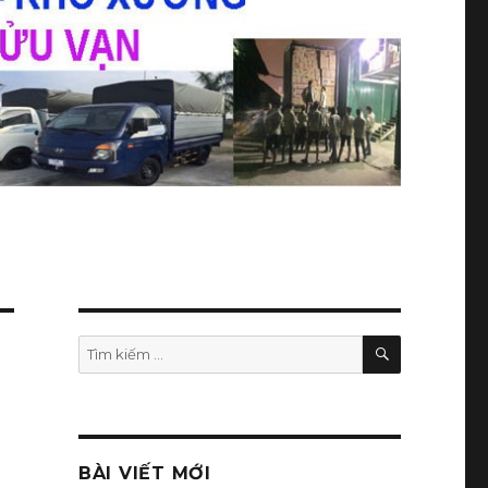
TÌM
Tìm
KIẾM
kiếm:
BÀI VIẾT MỚI