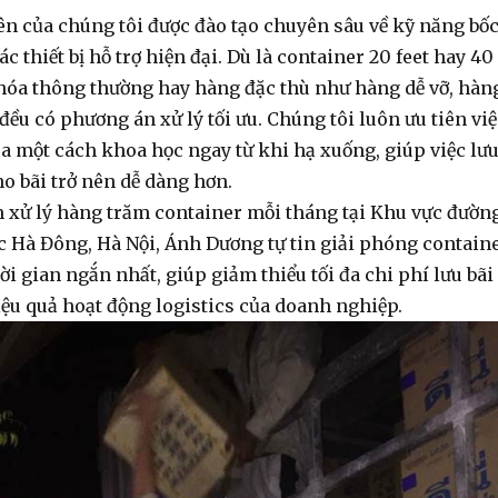
ên của chúng tôi được đào tạo chuyên sâu về kỹ năng
bố
c thiết bị hỗ trợ hiện đại. Dù là container 20 feet hay 40
 hóa thông thường hay hàng đặc thù như hàng dễ vỡ, hàn
đều có phương án xử lý tối ưu. Chúng tôi luôn ưu tiên việ
a một cách khoa học ngay từ khi hạ xuống, giúp việc lư
ho bãi trở nên dễ dàng hơn.
 xử lý hàng trăm container mỗi tháng tại Khu vực đườn
 Hà Đông, Hà Nội, Ánh Dương tự tin giải phóng contain
ời gian ngắn nhất, giúp giảm thiểu tối đa chi phí lưu bãi
iệu quả hoạt động logistics của doanh nghiệp.