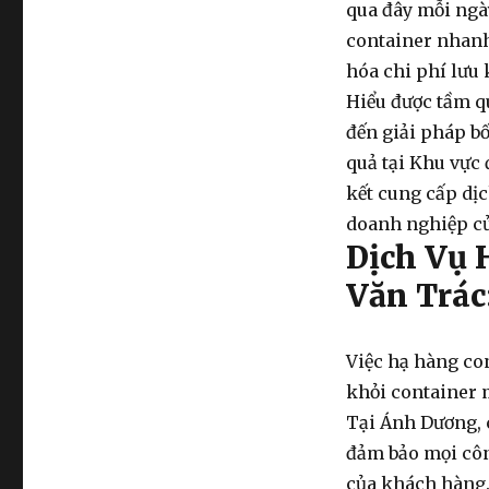
qua đây mỗi ngày
container nhanh
hóa chi phí lưu
Hiểu được tầm q
đến giải pháp
bố
quả tại Khu vực
kết cung cấp dịc
doanh nghiệp củ
Dịch Vụ 
Văn Trác
Việc
hạ hàng co
khỏi container m
Tại Ánh Dương, 
đảm bảo mọi côn
của khách hàng