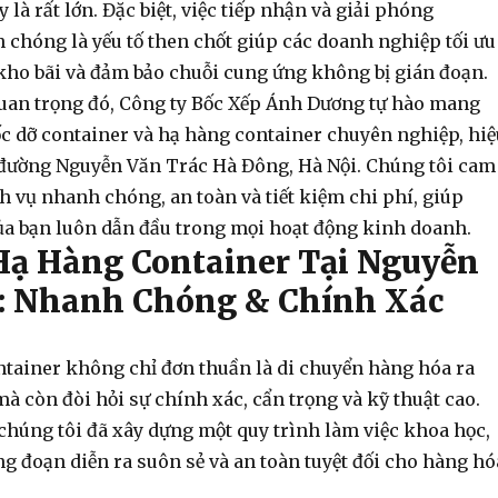
 là rất lớn. Đặc biệt, việc tiếp nhận và giải phóng
 chóng là yếu tố then chốt giúp các doanh nghiệp tối ưu
 kho bãi và đảm bảo chuỗi cung ứng không bị gián đoạn.
uan trọng đó, Công ty Bốc Xếp Ánh Dương tự hào mang
c dỡ container
và
hạ hàng container
chuyên nghiệp, hiệ
 đường Nguyễn Văn Trác Hà Đông, Hà Nội. Chúng tôi cam
h vụ nhanh chóng, an toàn và tiết kiệm chi phí, giúp
a bạn luôn dẫn đầu trong mọi hoạt động kinh doanh.
Hạ Hàng Container Tại Nguyễn
: Nhanh Chóng & Chính Xác
ntainer
không chỉ đơn thuần là di chuyển hàng hóa ra
à còn đòi hỏi sự chính xác, cẩn trọng và kỹ thuật cao.
chúng tôi đã xây dựng một quy trình làm việc khoa học,
g đoạn diễn ra suôn sẻ và an toàn tuyệt đối cho hàng hó
.