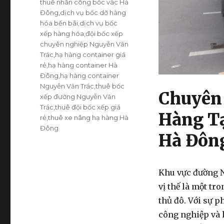
thuê nhân công bốc vác Hà
Đông
,
dịch vụ bốc dỡ hàng
hóa bến bãi
,
dịch vụ bốc
xếp hàng hóa
,
đội bốc xếp
chuyên nghiệp Nguyễn Văn
Trác
,
hạ hàng container giá
rẻ
,
hạ hàng container Hà
Đông
,
hạ hàng container
Nguyễn Văn Trác
,
thuê bốc
Chuyên 
xếp đường Nguyễn Văn
Trác
,
thuê đội bốc xếp giá
Hàng T
rẻ
,
thuê xe nâng hạ hàng Hà
Đông
Hà Đôn
Khu vực đường 
vị thế là một tr
thủ đô. Với sự 
công nghiệp và 