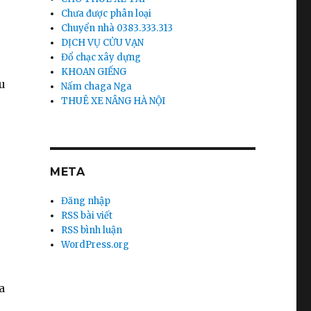
Chưa được phân loại
Chuyển nhà 0383.333.313
DỊCH VỤ CỬU VẠN
Đổ chạc xây dựng
KHOAN GIẾNG
u
Nấm chaga Nga
THUÊ XE NÂNG HÀ NỘI
META
Đăng nhập
RSS bài viết
RSS bình luận
WordPress.org
a