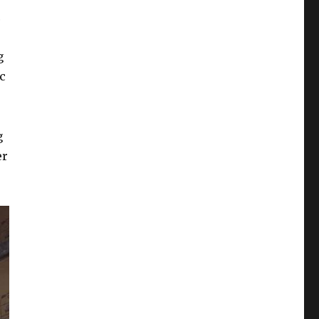
c
g
c
u
g
er