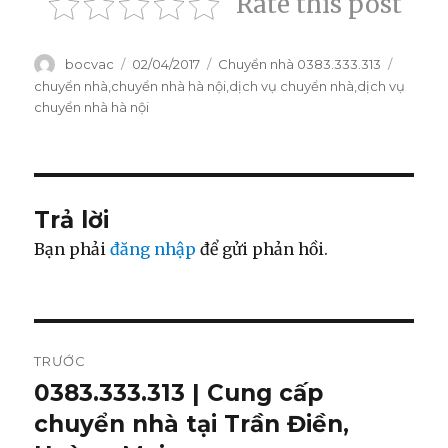
Rate this post
Tác
bocvac
Đăng
02/04/2017
Danh
Chuyển nhà 0383.333.313
Thẻ
giả
vào
mục
chuyển nhà
,
chuyển nhà hà nội
,
dịch vụ chuyển nhà
,
dịch vụ
ngày
chuyển nhà hà nội
Trả lời
Bạn phải
đăng nhập
để gửi phản hồi.
Điều
TRƯỚC
hướng
0383.333.313 | Cung cấp
Bài
chuyển nhà tại Trần Điền,
viết
bài