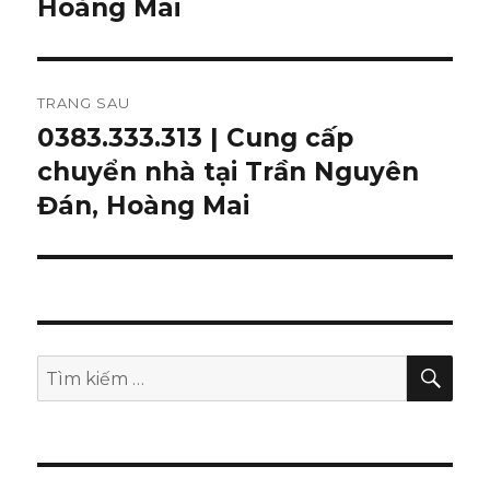
trước:
Hoàng Mai
viết
TRANG SAU
0383.333.313 | Cung cấp
Bài
chuyển nhà tại Trần Nguyên
tiếp
theo:
Đán, Hoàng Mai
TÌM
Tìm
KIẾ
kiếm: