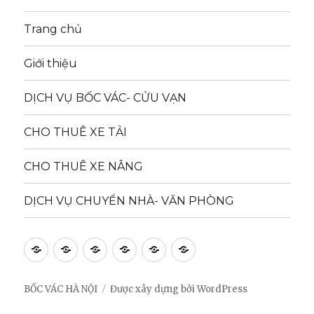
Trang chủ
Giới thiệu
DỊCH VỤ BỐC VÁC- CỬU VẠN
CHO THUÊ XE TẢI
CHO THUÊ XE NÂNG
DỊCH VỤ CHUYỂN NHÀ- VĂN PHÒNG
Trang
Giới
DỊCH
CHO
CHO
DỊCH
chủ
thiệu
VỤ
THUÊ
THUÊ
VỤ
BỐC
XE
XE
CHUYỂN
BỐC VÁC HÀ NỘI
Được xây dựng bởi WordPress
VÁC-
TẢI
NÂNG
NHÀ-