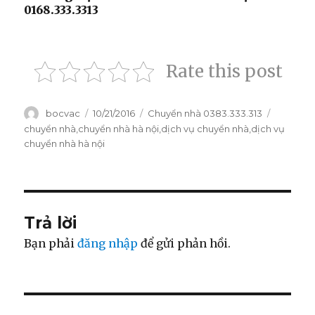
0168.333.3313
Rate this post
Tác
bocvac
Đăng
10/21/2016
Danh
Chuyển nhà 0383.333.313
Thẻ
giả
vào
mục
chuyển nhà
,
chuyển nhà hà nội
,
dịch vụ chuyển nhà
,
dịch vụ
ngày
chuyển nhà hà nội
Trả lời
Bạn phải
đăng nhập
để gửi phản hồi.
Điều