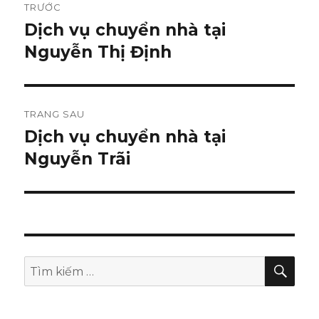
TRƯỚC
hướng
Dịch vụ chuyển nhà tại
Bài
Nguyễn Thị Định
viết
bài
trước:
viết
TRANG SAU
Dịch vụ chuyển nhà tại
Bài
Nguyễn Trãi
tiếp
theo:
TÌM
Tìm
KIẾ
kiếm: