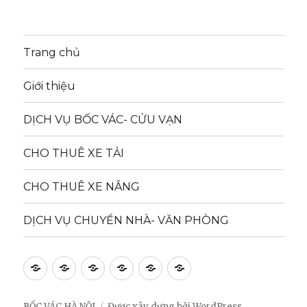
Trang chủ
Giới thiệu
DỊCH VỤ BỐC VÁC- CỬU VẠN
CHO THUÊ XE TẢI
CHO THUÊ XE NÂNG
DỊCH VỤ CHUYỂN NHÀ- VĂN PHÒNG
Trang
Giới
DỊCH
CHO
CHO
DỊCH
chủ
thiệu
VỤ
THUÊ
THUÊ
VỤ
BỐC
XE
XE
CHUYỂN
BỐC VÁC HÀ NỘI
Được xây dựng bởi WordPress