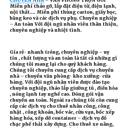
CHUYỂN NHÀ
– VĂN PHÒNG TRỌN GÓI
Miễn phí tháo gỡ, lắp đặt điện tử, điện lạnh,
nội thất…. Miễn phí thùng carton, giấy bọc,
băng keo và các dịch vụ phụ. Chuyên nghiệp
– An toàn Với đội ngũ nhân viên thân thiện,
chuyên nghiệp và nhiệt tình.
Gía rẻ- nhanh tróng, chuyên nghiệp – uy
tín , chất lượng và an toàn là tất cả những gì
chúng tôi mang lại cho quý khách hàng.
Chúng tôi chuyên cung cấp dịch vụ chuyển
nhà – chuyển văn phòng- kho xưởng- cửa
hàng. Với đội ngũ nhân viên được đào tạo
chuyên nghiệp, tháo lắp giường tủ , điều hòa
, nóng lạnh tay nghề cao. Đóng gói vận
chuyển an toàn. Ngoài ra chúng tôi còn cung
cấp các dịch vụ cho thuê nhân công, công
nhật , công khoán, bốc vác, cửu vạn, bốc xếp
hàng hóa, xếp dỡ container – dịch vụ đổ
chạc phế thải xây dựng. Cho thuê xe nâng,