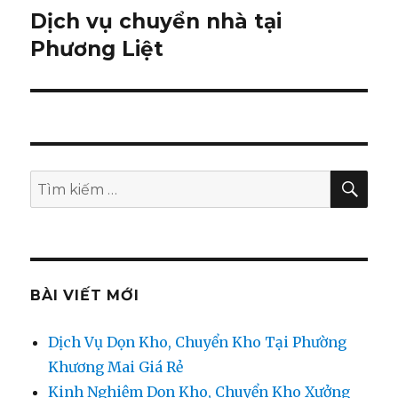
Dịch vụ chuyển nhà tại
Bài
Phương Liệt
tiếp
theo:
TÌM
Tìm
KIẾ
kiếm:
BÀI VIẾT MỚI
Dịch Vụ Dọn Kho, Chuyển Kho Tại Phường
Khương Mai Giá Rẻ
Kinh Nghiệm Dọn Kho, Chuyển Kho Xưởng