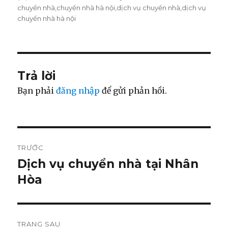
giả
vào
mục
chuyển nhà
,
chuyển nhà hà nội
,
dịch vụ chuyển nhà
,
dịch vụ
ngày
chuyển nhà hà nội
Trả lời
Bạn phải
đăng nhập
để gửi phản hồi.
Điều
TRƯỚC
hướng
Dịch vụ chuyển nhà tại Nhân
Bài
Hòa
viết
bài
trước:
viết
TRANG SAU