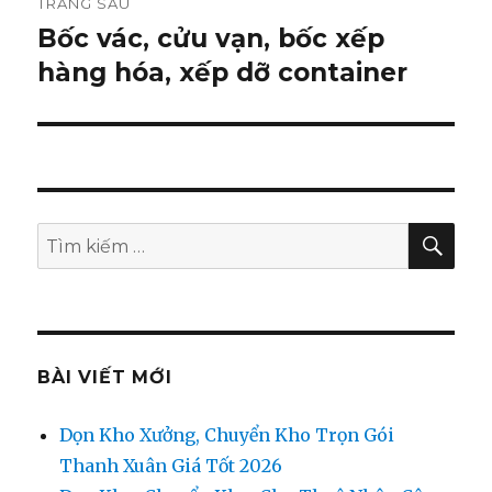
TRANG SAU
Bốc vác, cửu vạn, bốc xếp
Bài
hàng hóa, xếp dỡ container
tiếp
theo:
TÌM
Tìm
KIẾ
kiếm:
BÀI VIẾT MỚI
Dọn Kho Xưởng, Chuyển Kho Trọn Gói
Thanh Xuân Giá Tốt 2026