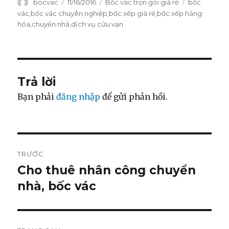
Tác
bocvac
Đăng
11/16/2016
Danh
Bốc vác trọn gói giá rẻ
Thẻ
bốc
giả
vào
mục
vác
,
bốc vác chuyên nghiệp
,
bốc xếp giá rẻ
,
bốc xếp hàng
ngày
hóa
,
chuyển nhà
,
dịch vụ cửu vạn
Trả lời
Bạn phải
đăng nhập
để gửi phản hồi.
Điều
TRƯỚC
hướng
Cho thuê nhân công chuyển
Bài
nhà, bốc vác
viết
bài
trước:
viết