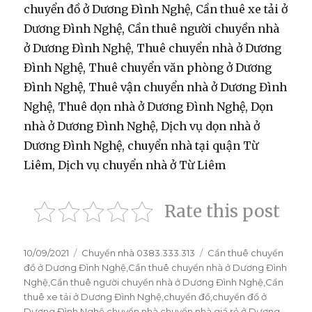
chuyển đồ ở Dương Đình Nghệ, Cần thuê xe tải ở
Dương Đình Nghệ, Cần thuê người chuyền nhà
ở Dương Đình Nghệ, Thuê chuyển nhà ở Dương
Đình Nghệ, Thuê chuyển văn phòng ở Dương
Đình Nghệ, Thuê vận chuyển nhà ở Dương Đình
Nghệ, Thuê dọn nhà ở Dương Đình Nghệ, Dọn
nhà ở Dương Đình Nghệ, Dịch vụ dọn nhà ở
Dương Đình Nghệ, chuyển nhà tại quận Từ
Liêm, Dịch vụ chuyển nhà ở Từ Liêm
Rate this post
Đăng
10/09/2021
Danh
Chuyển nhà 0383.333.313
Thẻ
Cần thuê chuyển
vào
đồ ở Dương Đình Nghệ
mục
,
Cần thuê chuyển nhà ở Dương Đình
ngày
Nghệ
,
Cần thuê người chuyền nhà ở Dương Đình Nghệ
,
Cần
thuê xe tải ở Dương Đình Nghệ
,
chuyển đồ
,
chuyển đồ ở
Dương Đình Nghệ
,
chuyển nhà
,
chuyển nhà giá rẻ ở Dương