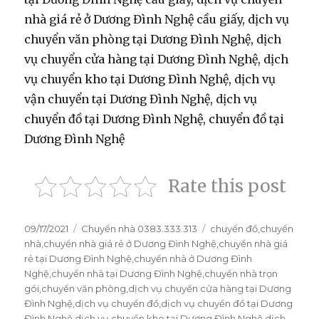
nhà giá rẻ ở Dương Đình Nghệ cầu giấy, dịch vụ
chuyển văn phòng tại Dương Đình Nghệ, dịch
vụ chuyển cửa hàng tại Dương Đình Nghệ, dịch
vụ chuyển kho tại Dương Đình Nghệ, dịch vụ
vận chuyển tại Dương Đình Nghệ, dịch vụ
chuyển đồ tại Dương Đình Nghệ, chuyển đồ tại
Dương Đình Nghệ
Rate this post
Đăng
09/17/2021
Danh
Chuyển nhà 0383.333.313
Thẻ
chuyển đồ
,
chuyển
vào
nhà
,
chuyển nhà giá rẻ ở Dương Đình Nghệ
mục
,
chuyển nhà giá
ngày
rẻ tại Dương Đình Nghệ
,
chuyển nhà ở Dương Đình
Nghệ
,
chuyển nhà tại Dương Đình Nghệ
,
chuyển nhà trọn
gói
,
chuyển văn phòng
,
dịch vụ chuyển cửa hàng tại Dương
Đình Nghệ
,
dịch vụ chuyển đồ
,
dịch vụ chuyển đồ tại Dương
Đình Nghệ
,
dịch vụ chuyển kho tại Dương Đình Nghệ
,
dịch