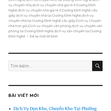
vụ chuyển nhà
,
dịch vụ chuyển nhà giá rẻ ở Dương Đình
Nghệ
,
dịch vụ chuyển nhà giá rẻ ở Dương Đình Nghệ cầu
giấy
,
dịch vụ chuyển nhà tại Dương Đình Nghệ
,
dịch vụ
chuyển nhà tại Dương Đình Nghệ cầu giấy
,
Dịch vụ Chuyển
nhà trọn gói
,
Dịch vụ chuyển văn phòng
,
dịch vụ chuyển văn
phòng tại Dương Đình Nghệ
,
dịch vụ vận chuyển tại Dương
Đình Nghệ
Để lại một lời bình
ở
Chuyển
nhà
trọn
gói
tại
TÌM
Tìm
KIẾ
Dương
kiếm:
Đình
Nghệ
0974.599.988
BÀI VIẾT MỚI
Dịch Vụ Dọn Kho, Chuyển Kho Tại Phường