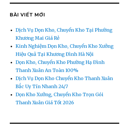
BÀI VIẾT MỚI
Dịch Vụ Dọn Kho, Chuyển Kho Tại Phường
Khương Mai Giá Rẻ
Kinh Nghiệm Dọn Kho, Chuyển Kho Xưởng
Hiệu Quả Tại Khương Đình Hà Nội
Dọn Kho, Chuyển Kho Phường Hạ Đình
Thanh Xuân An Toàn 100%
Dịch Vụ Dọn Kho Chuyển Kho Thanh Xuân
Bắc Uy Tín Nhanh 24/7
Dọn Kho Xưởng, Chuyển Kho Trọn Gói
Thanh Xuân Giá Tốt 2026