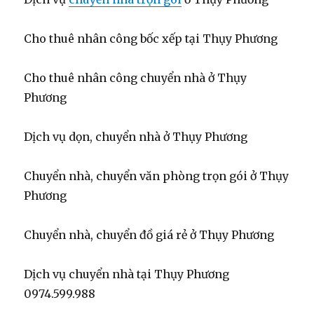
Cho thuê nhân công bốc xếp tại Thụy Phương
Cho thuê nhân công chuyển nhà ở Thụy
Phương
Dịch vụ dọn, chuyển nhà ở Thụy Phương
Chuyển nhà, chuyển văn phòng trọn gói ở Thụy
Phương
Chuyển nhà, chuyển đồ giá rẻ ở Thụy Phương
Dịch vụ chuyển nhà tại Thụy Phương
0974.599.988