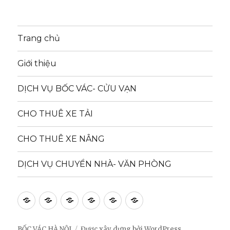
Trang chủ
Giới thiệu
DỊCH VỤ BỐC VÁC- CỬU VẠN
CHO THUÊ XE TẢI
CHO THUÊ XE NÂNG
DỊCH VỤ CHUYỂN NHÀ- VĂN PHÒNG
Trang
Giới
DỊCH
CHO
CHO
DỊCH
chủ
thiệu
VỤ
THUÊ
THUÊ
VỤ
BỐC
XE
XE
CHUYỂN
BỐC VÁC HÀ NỘI
Được xây dựng bởi WordPress