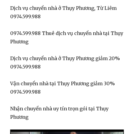
Dịch vụ chuyển nhà ở Thụy Phương, Từ Liêm
0974.599.988
0974.599.988 Thuê dịch vụ chuyển nhà tại Thụy
Phương
Dịch vụ chuyển nhà ở Thụy Phương giảm 20%
0974.599.988
Vận chuyển nhà tại Thụy Phương giảm 30%
0974.599.988
Nhận chuyển nhà uy tín trọn gói tại Thụy
Phương