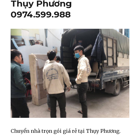
Thụy Phương
0974.599.988
Chuyển nhà trọn gói giá rẻ tại Thụy Phương.