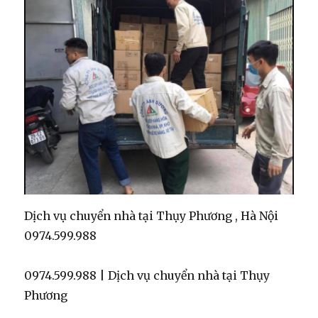
Dịch vụ chuyển nhà tại Thụy Phương , Hà Nội
0974.599.988
0974.599.988 | Dịch vụ chuyển nhà tại Thụy
Phương