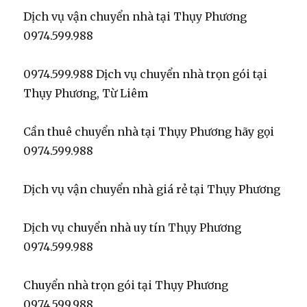
Dịch vụ vận chuyển nhà tại Thụy Phương
0974.599.988
0974.599.988 Dịch vụ chuyển nhà trọn gói tại
Thụy Phương, Từ Liêm
Cần thuê chuyển nhà tại Thụy Phương hãy gọi
0974.599.988
Dịch vụ vận chuyển nhà giá rẻ tại Thụy Phương
Dịch vụ chuyển nhà uy tín Thụy Phương
0974.599.988
Chuyển nhà trọn gói tại Thụy Phương
0974.599.988