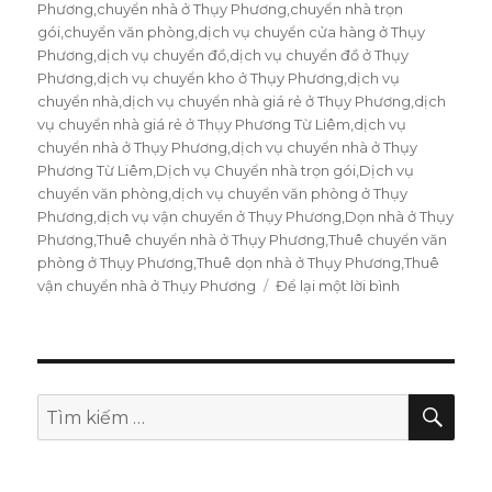
Phương
,
chuyển nhà ở Thụy Phương
,
chuyển nhà trọn
gói
,
chuyển văn phòng
,
dịch vụ chuyển cửa hàng ở Thụy
Phương
,
dịch vụ chuyển đồ
,
dịch vụ chuyển đồ ở Thụy
Phương
,
dịch vụ chuyển kho ở Thụy Phương
,
dịch vụ
chuyển nhà
,
dịch vụ chuyển nhà giá rẻ ở Thụy Phương
,
dịch
vụ chuyển nhà giá rẻ ở Thụy Phương Từ Liêm
,
dịch vụ
chuyển nhà ở Thụy Phương
,
dịch vụ chuyển nhà ở Thụy
Phương Từ Liêm
,
Dịch vụ Chuyển nhà trọn gói
,
Dịch vụ
chuyển văn phòng
,
dịch vụ chuyển văn phòng ở Thụy
Phương
,
dịch vụ vận chuyển ở Thụy Phương
,
Dọn nhà ở Thụy
Phương
,
Thuê chuyển nhà ở Thụy Phương
,
Thuê chuyển văn
phòng ở Thụy Phương
,
Thuê dọn nhà ở Thụy Phương
,
Thuê
vận chuyển nhà ở Thụy Phương
Để lại một lời bình
ở
Chuyển
nhà
trọn
gói
tại
TÌM
Tìm
KIẾ
Thụy
kiếm:
Phương
0974.599.98