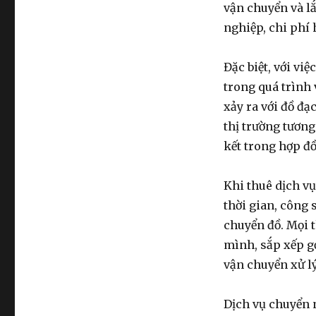
,
vận chuyển và l
Hà
nghiệp, chi phí 
Nội
0974.599.988
Đặc biệt, với việ
trong quá trình 
xảy ra với đồ đạc
thị trường tươn
kết trong hợp đ
Khi thuê dịch vụ
thời gian, công 
chuyển đồ. Mọi 
mình, sắp xếp gọ
vận chuyển xử lý
Dịch vụ chuyển 