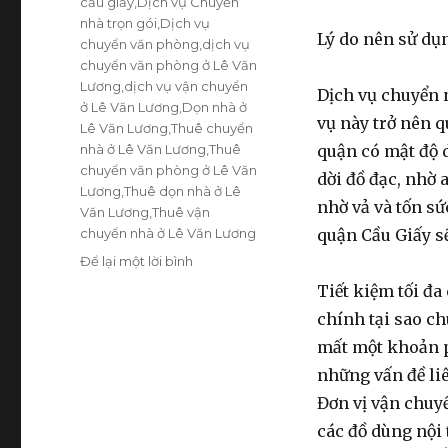
cầu giấy
,
Dịch vụ Chuyển
nhà trọn gói
,
Dịch vụ
Lý do nên sử d
chuyển văn phòng
,
dịch vụ
chuyển văn phòng ở Lê Văn
Lương
,
dịch vụ vận chuyển
Dịch vụ chuyển n
ở Lê Văn Lương
,
Dọn nhà ở
vụ này trở nên q
Lê Văn Lương
,
Thuê chuyển
nhà ở Lê Văn Lương
,
Thuê
quận có mật độ d
chuyển văn phòng ở Lê Văn
dời đồ đạc, nhờ 
Lương
,
Thuê dọn nhà ở Lê
nhờ vả và tốn sứ
Văn Lương
,
Thuê vận
chuyển nhà ở Lê Văn Lương
quận Cầu Giấy sẽ
Để lại một lời bình
ở
Dịch
Tiết kiệm tối đa
vụ
chính tại sao ch
chuyển
nhà
mất một khoản ph
tại
những vấn đề liê
Lê
Đơn vị vận chuyể
Văn
Lương
các đồ dùng nội t