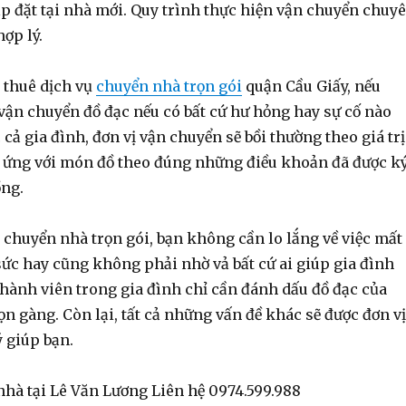
ắp đặt tại nhà mới. Quy trình thực hiện vận chuyển chuy
hợp lý.
c thuê dịch vụ
chuyển nhà trọn gói
quận Cầu Giấy, nếu
vận chuyển đồ đạc nếu có bất cứ hư hỏng hay sự cố nào
 cả gia đình, đơn vị vận chuyển sẽ bồi thường theo giá trị
g ứng với món đồ theo đúng những điều khoản đã được k
ồng.
 chuyển nhà trọn gói, bạn không cần lo lắng về việc mất
sức hay cũng không phải nhờ vả bất cứ ai giúp gia đình
thành viên trong gia đình chỉ cần đánh dấu đồ đạc của
n gàng. Còn lại, tất cả những vấn đề khác sẽ được đơn vị
 giúp bạn.
nhà tại Lê Văn Lương Liên hệ 0974.599.988