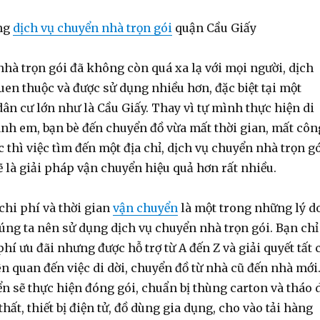
ụng
dịch vụ chuyển nhà trọn gói
quận Cầu Giấy
hà trọn gói đã không còn quá xa lạ với mọi người, dịch
uen thuộc và được sử dụng nhiều hơn, đặc biệt tại một
ân cư lớn như là Cầu Giấy. Thay vì tự mình thực hiện di
anh em, bạn bè đến chuyển đồ vừa mất thời gian, mất côn
c thì việc tìm đến một địa chỉ, dịch vụ chuyển nhà trọn g
 là giải pháp vận chuyển hiệu quả hơn rất nhiều.
 chi phí và thời gian
vận chuyển
là một trong những lý d
úng ta nên sử dụng dịch vụ chuyển nhà trọn gói. Bạn chỉ
í ưu đãi nhưng được hỗ trợ từ A đến Z và giải quyết tất 
n quan đến việc di dời, chuyển đồ từ nhà cũ đến nhà mới
n sẽ thực hiện đóng gói, chuẩn bị thùng carton và tháo 
hất, thiết bị điện tử, đồ dùng gia dụng, cho vào tải hàng