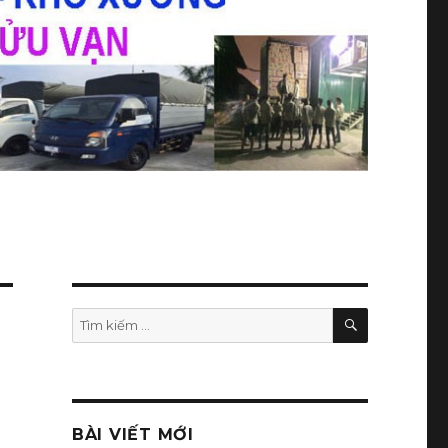
TÌM
Tìm
KIẾM
kiếm:
BÀI VIẾT MỚI