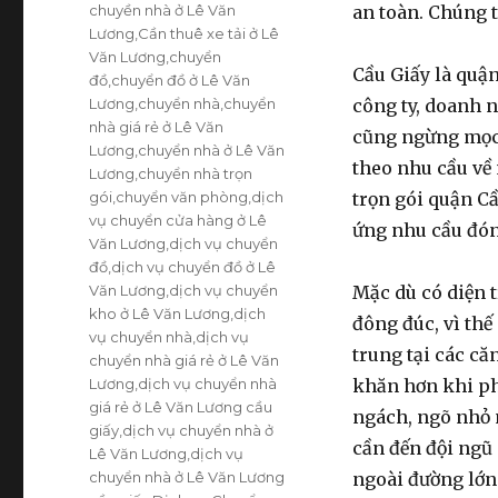
chuyền nhà ở Lê Văn
an toàn. Chúng 
Lương
,
Cần thuê xe tải ở Lê
Văn Lương
,
chuyển
Cầu Giấy là quận
đồ
,
chuyển đồ ở Lê Văn
Lương
,
chuyển nhà
,
chuyển
công ty, doanh n
nhà giá rẻ ở Lê Văn
cũng ngừng mọc 
Lương
,
chuyển nhà ở Lê Văn
theo nhu cầu về
Lương
,
chuyển nhà trọn
gói
,
chuyển văn phòng
,
dịch
trọn gói quận C
vụ chuyển cửa hàng ở Lê
ứng nhu cầu đón
Văn Lương
,
dịch vụ chuyển
đồ
,
dịch vụ chuyển đồ ở Lê
Văn Lương
,
dịch vụ chuyển
Mặc dù có diện 
kho ở Lê Văn Lương
,
dịch
đông đúc, vì thế
vụ chuyển nhà
,
dịch vụ
trung tại các c
chuyển nhà giá rẻ ở Lê Văn
Lương
,
dịch vụ chuyển nhà
khăn hơn khi phả
giá rẻ ở Lê Văn Lương cầu
ngách, ngõ nhỏ n
giấy
,
dịch vụ chuyển nhà ở
cần đến đội ngũ 
Lê Văn Lương
,
dịch vụ
chuyển nhà ở Lê Văn Lương
ngoài đường lớn