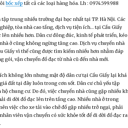
tôi
bốc xếp
tất cả các loại hàng hóa. Lh : 0974.599.988
 tập trung nhiều trường đại học nhất tại TP. Hà Nội. Các
ghiệp, tòa nhà cao tầng, dịch vụ tiện ích… tại Cầu Giấy
lên nhiều hơn. Dân cư đông đúc, kinh tế phát triển, kéo
 nhà ở cũng không ngừng tăng cao. Dịch vụ chuyển nhà
ầu Giấy vì thế cũng được tìm kiếm nhiều hơn nhằm đáp
g gói, vận chuyển đồ đạc từ nhà cũ đến nhà mới.
tích không lớn nhưng mật độ dân cư tại Cầu Giấy lại khá
 giá đất tại đây luôn trong cơn sốt. Dân cư chủ yếu tập
ăn hộ chung cư. Do đó, việc chuyển nhà cũng gặp nhiều k
i di dời đồ đạc lên trên tầng cao. Nhiều nhà ở trong
ên việc cho xe tải vào chở đồ gặp nhiều trở ngại, phải
nhân viên vận chuyển có sức khỏe tốt để di dời đồ đạc ra
.