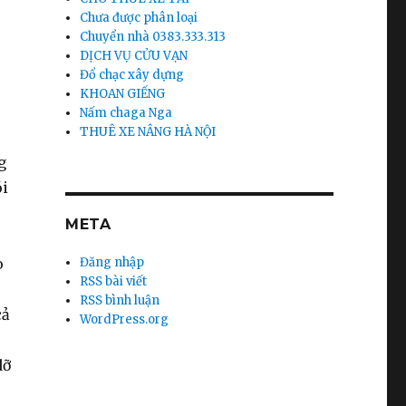
Chưa được phân loại
Chuyển nhà 0383.333.313
DỊCH VỤ CỬU VẠN
Đổ chạc xây dựng
KHOAN GIẾNG
Nấm chaga Nga
THUÊ XE NÂNG HÀ NỘI
g
ói
META
o
Đăng nhập
RSS bài viết
RSS bình luận
cả
WordPress.org
.
dỡ