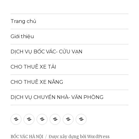
Trang chủ
Giới thiệu
DỊCH VỤ BỐC VÁC- CỬU VẠN
CHO THUÊ XE TẢI
CHO THUÊ XE NÂNG
DỊCH VỤ CHUYỂN NHÀ- VĂN PHÒNG
Trang
Giới
DỊCH
CHO
CHO
DỊCH
chủ
thiệu
VỤ
THUÊ
THUÊ
VỤ
BỐC
XE
XE
CHUYỂN
BỐC VÁC HÀ NỘI
Được xây dựng bởi WordPress