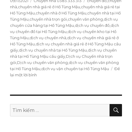
Đăng
09/17/2021
Danh
Chuyển nhà 0383.333.313
Thẻ
chuyển đồ
,
chuyển
vào
nhà
,
chuyển nhà giá rẻ ở Hồ Tùng Mậu
mục
,
chuyển nhà giá rẻ tại
ngày
Hồ Tùng Mậu
,
chuyển nhà ở Hồ Tùng Mậu
,
chuyển nhà tại Hồ
Tùng Mậu
,
chuyển nhà trọn gói
,
chuyển văn phòng
,
dịch vụ
chuyển cửa hàng tại Hồ Tùng Mậu
,
dịch vụ chuyển đồ
,
dịch
vụ chuyển đồ tại Hồ Tùng Mậu
,
dịch vụ chuyển kho tại Hồ
Tùng Mậu
,
dịch vụ chuyển nhà
,
dịch vụ chuyển nhà giá rẻ ở
Hồ Tùng Mậu
,
dịch vụ chuyển nhà giá rẻ ở Hồ Tùng Mậu cầu
giấy
,
dịch vụ chuyển nhà tại Hồ Tùng Mậu
,
dịch vụ chuyển
nhà tại Hồ Tùng Mậu cầu giấy
,
Dịch vụ Chuyển nhà trọn
gói
,
Dịch vụ chuyển văn phòng
,
dịch vụ chuyển văn phòng
tại Hồ Tùng Mậu
,
dịch vụ vận chuyển tại Hồ Tùng Mậu
Để
lại một lời bình
ở
Vận
chuyển
nhà
tại
Hồ
TÌM
Tìm
KIẾ
Tùng
kiếm:
Mậu
giảm
30%