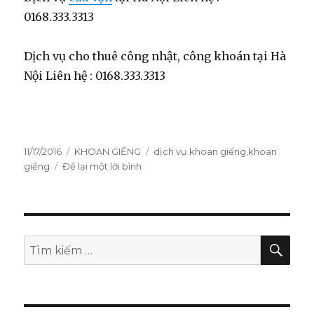
0168.333.3313
Dịch vụ cho thuê công nhật, công khoán tại Hà
Nội Liên hệ : 0168.333.3313
Đăng
11/17/2016
Danh
KHOAN GIẾNG
Thẻ
dịch vụ khoan giếng
,
khoan
vào
giếng
Để lại một lời bình
mục
ở
ngày
0936.393.777
|
Dịch
vụ
khoan
TÌM
Tìm
KIẾ
giếng
kiếm:
giá
rẻ