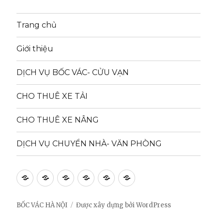
Trang chủ
Giới thiệu
DỊCH VỤ BỐC VÁC- CỬU VẠN
CHO THUÊ XE TẢI
CHO THUÊ XE NÂNG
DỊCH VỤ CHUYỂN NHÀ- VĂN PHÒNG
Trang
Giới
DỊCH
CHO
CHO
DỊCH
chủ
thiệu
VỤ
THUÊ
THUÊ
VỤ
BỐC
XE
XE
CHUYỂN
BỐC VÁC HÀ NỘI
Được xây dựng bởi WordPress