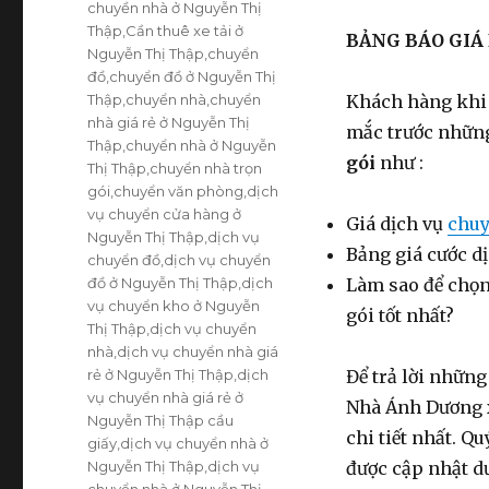
chuyền nhà ở Nguyễn Thị
Thập
,
Cần thuê xe tải ở
BẢNG BÁO GIÁ
Nguyễn Thị Thập
,
chuyển
đồ
,
chuyển đồ ở Nguyễn Thị
Thập
,
chuyển nhà
,
chuyển
Khách hàng khi 
nhà giá rẻ ở Nguyễn Thị
mắc trước những
Thập
,
chuyển nhà ở Nguyễn
gói
như :
Thị Thập
,
chuyển nhà trọn
gói
,
chuyển văn phòng
,
dịch
vụ chuyển cửa hàng ở
Giá dịch vụ
chuy
Nguyễn Thị Thập
,
dịch vụ
Bảng giá cước d
chuyển đồ
,
dịch vụ chuyển
đồ ở Nguyễn Thị Thập
,
dịch
Làm sao để chọn
vụ chuyển kho ở Nguyễn
gói tốt nhất?
Thị Thập
,
dịch vụ chuyển
nhà
,
dịch vụ chuyển nhà giá
rẻ ở Nguyễn Thị Thập
,
dịch
Để trả lời nhữn
vụ chuyển nhà giá rẻ ở
Nhà Ánh Dương x
Nguyễn Thị Thập cầu
chi tiết nhất. Q
giấy
,
dịch vụ chuyển nhà ở
Nguyễn Thị Thập
,
dịch vụ
được cập nhật dư
chuyển nhà ở Nguyễn Thị