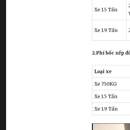
Thị
Xe 1.5 Tấn
Thập
0974.599.988
Xe 1.9 Tấn
2.Phí bốc xếp đ
Loại xe
Xe 750KG
Xe 1.5 Tấn
Xe 1.9 Tấn