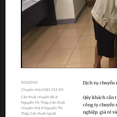
Đăng
10/02/2021
Dịch vụ chuyển 
vào
Danh
Chuyển nhà 0383.333.313
ngày
mục
Thẻ
Cần thuê chuyển đồ ở
Qúy khách cần t
Nguyễn Thị Thập
,
Cần thuê
công ty chuyển 
chuyển nhà ở Nguyễn Thị
nghiệp. giá rẻ 
Thập
,
Cần thuê người