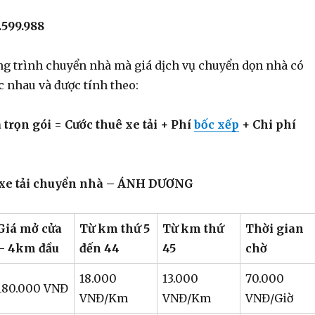
599.988
ng trình chuyển nhà mà giá dịch vụ chuyển dọn nhà có
c nhau và được tính theo:
trọn gói = Cước thuê xe tải + Phí
bốc xếp
+ Chi phí
ê xe tải chuyển nhà – ÁNH DƯƠNG
Giá mở cửa
Từ km thứ 5
Từ km thứ
Thời gian
– 4km đầu
đến 44
45
chờ
18.000
13.000
70.000
180.000 VNĐ
VNĐ/Km
VNĐ/Km
VNĐ/Giờ