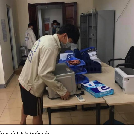
ển nhà khác(nếu có)