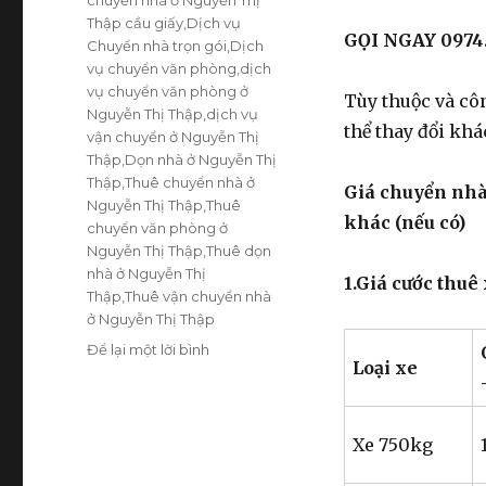
Thập cầu giấy
,
Dịch vụ
GỌI NGAY 0974.
Chuyển nhà trọn gói
,
Dịch
vụ chuyển văn phòng
,
dịch
vụ chuyển văn phòng ở
Tùy thuộc và cô
Nguyễn Thị Thập
,
dịch vụ
thể thay đổi khá
vận chuyển ở Nguyễn Thị
Thập
,
Dọn nhà ở Nguyễn Thị
Thập
,
Thuê chuyển nhà ở
Giá chuyển nhà 
Nguyễn Thị Thập
,
Thuê
khác (nếu có)
chuyển văn phòng ở
Nguyễn Thị Thập
,
Thuê dọn
nhà ở Nguyễn Thị
1.Giá cước thu
Thập
,
Thuê vận chuyển nhà
ở Nguyễn Thị Thập
Để lại một lời bình
ở
Loại xe
Dịch
vụ
chuyển
nhà
Xe 750kg
tại
Nguyễn