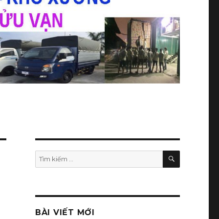
TÌM
Tìm
KIẾM
kiếm:
BÀI VIẾT MỚI