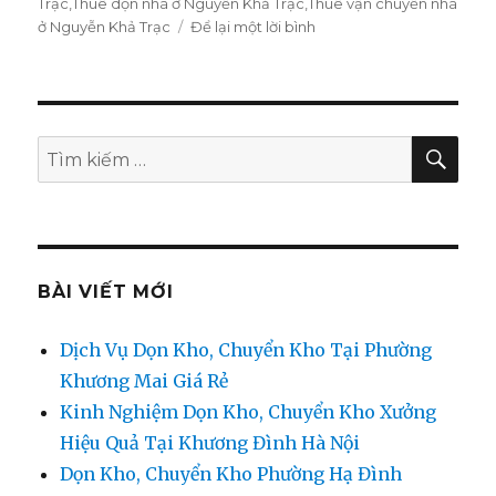
Trạc
,
Thuê dọn nhà ở Nguyễn Khả Trạc
,
Thuê vận chuyển nhà
ở Nguyễn Khả Trạc
Để lại một lời bình
ở
Dịch
vụ
chuyển
nhà,
văn
TÌM
Tìm
KIẾ
phòng,
kiếm:
cửa
hàng
Nguyễn
Khả
Trạc
BÀI VIẾT MỚI
0974.599.988
Dịch Vụ Dọn Kho, Chuyển Kho Tại Phường
Khương Mai Giá Rẻ
Kinh Nghiệm Dọn Kho, Chuyển Kho Xưởng
Hiệu Quả Tại Khương Đình Hà Nội
Dọn Kho, Chuyển Kho Phường Hạ Đình